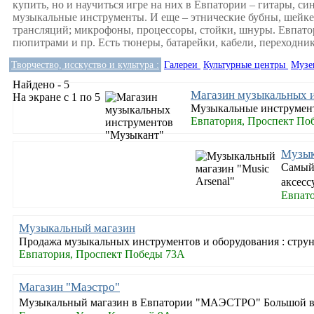
купить, но и научиться игре на них в Евпатории – гитары, с
музыкальные инструменты. И еще – этнические бубны, шейкер
трансляций; микрофоны, процессоры, стойки, шнуры. Евпато
пюпитрами и пр. Есть тюнеры, батарейки, кабели, переходни
Творчество, исскуство и культура :
Галереи
Культурные центры
Муз
Найдено - 5
Магазин музыкальных 
На экране с 1 по 5
Музыкальные инструменты
Евпатория, Проспект По
Музык
Самый
аксесс
Евпато
Музыкальный магазин
Продажа музыкальных инструментов и оборудования : струн
Евпатория, Проспект Победы 73А
Магазин "Маэстро"
Музыкальный магазин в Евпатории "МАЭСТРО" Большой выб