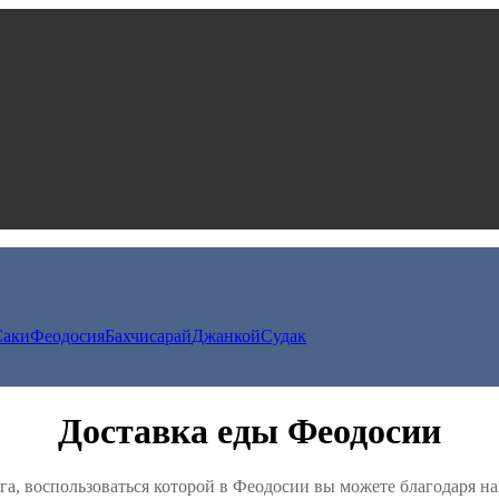
Саки
Феодосия
Бахчисарай
Джанкой
Судак
Доставка еды Феодосии
луга, воспользоваться которой в Феодосии вы можете благодаря