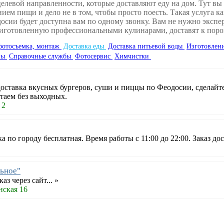
елевой направленности, которые доставляют еду на дом. Тут вы 
ем пищи и дело не в том, чтобы просто поесть. Такая услуга ка
осии будет доступна вам по одному звонку. Вам не нужно экспер
риготовленную профессиональными кулинарами, доставят к поро
фотосъемка, монтаж
Доставка еды
Доставка питьевой воды
Изготовлен
ны
Справочные службы
Фотосервис
Химчистки
доставка вкусных бургеров, суши и пиццы по Феодосии, сделайте
таем без выходных.
 2
 по городу бесплатная. Время работы с 11:00 до 22:00. Заказ до
ьное"
з через сайт... »
нская 16