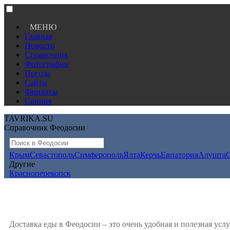
МЕНЮ
Главная
Новости
Справочник
Фотографии
Погода
Сайты
Финансы
Сонник
TAVRIKA.SU
Справочник Феодосии
Крым
Севастополь
Симферополь
Ялта
Керчь
Евпатория
Алушта
Другие
Красноперекопск
Доставка еды в Феодосии – это очень удобная и полезная ус