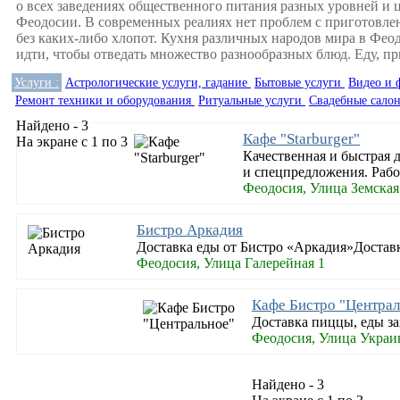
о всех заведениях общественного питания разных уровней и ц
Феодосии. В современных реалиях нет проблем с приготовлени
без каких-либо хлопот. Кухня различных народов мира в Феод
идти, чтобы отведать множество разнообразных блюд. Еду, п
Услуги :
Астрологические услуги, гадание
Бытовые услуги
Видео и 
Ремонт техники и оборудования
Ритуальные услуги
Свадебные сало
Найдено - 3
Кафе "Starburger"
На экране с 1 по 3
Качественная и быстрая 
и спецпредложения. Рабо
Феодосия, Улица Земская
Бистро Аркадия
Доставка еды от Бистро «Аркадия»Доставка
Феодосия, Улица Галерейная 1
Кафе Бистро "Централ
Доставка пиццы, еды зака
Феодосия, Улица Украи
Найдено - 3