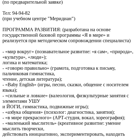
(по предварительной заявке)
Тел: 94-94-82
(при учебном центре "Меридиан")
ПРОГРАММА РАЗВИТИЯ: (разработана на основе
государственной базовой программы «Я в мире» и
реализуется при методическом сопровождении специалиста)
- «мир вокруг» (познавательное развитие: «я сам», «природа»,
«культура», «люди»);
логика и математика;
- «говорю правильно» (грамота, подготовка к письму,
пальчиковая гимнастика,
чтение, детская литература);
- «Baby English» (игры, песни, сказки, общение с носителем
языка);
- «сильные и ловкие» (валеология, физкультурные занятия с
элементами УШУ
и ЙОГИ, гимнастика, подвижные игры);
- «азбука общения» (психолог: диагностика, занятия);
- «в мире прекрасного» (АРТ-студия, вокал, хореография);
- «маленький мыслитель» (креативное развитие: умение
мыслить творчески,
действовать инициативно, экспериментировать, находить