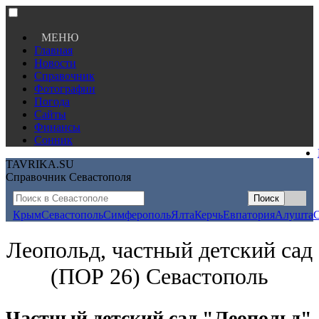
МЕНЮ
Главная
Новости
Справочник
Фотографии
Погода
Сайты
Финансы
Сонник
TAVRIKA.SU
Справочник Севастополя
Крым
Севастополь
Симферополь
Ялта
Керчь
Евпатория
Алушта
Леопольд, частный детский сад
(ПОР 26) Севастополь
Частный детский сад "Леопольд"