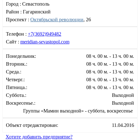
Город :
Севастополь
Район :
Гагаринский
Проспект :
Октябрьской революции
, 26
Телефон :
+7(3692)949482
Сайт :
meridian-sevastopol.com
Понедельник:
08 ч. 00 м. - 13 ч. 00 м.
Вторник.:
08 ч. 00 м. - 13 ч. 00 м.
Среда.:
08 ч. 00 м. - 13 ч. 00 м.
Четверг.:
08 ч. 00 м. - 13 ч. 00 м.
Пятница.:
08 ч. 00 м. - 13 ч. 00 м.
Суббота.:
Выходной
Воскресенье.:
Выходной
Группы «Мамин выходной» - суббота, воскресенье
Объект отредактирован:
11.04.2016
Хотите добавить предприятие?