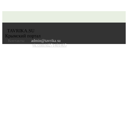
TAVRIKA.SU
Крымский портал
Контакты
admin@tavrika.su
vk.com/id271481405