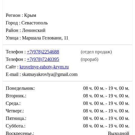
Регион :
Крым
Город :
Севастополь
Район :
Ленинский
Улица :
Маршала Геловани, 11
Телефон :
+7(978)2254688
(отдел продаж)
Телефон :
+7(978)7240395
(прораб)
Сайт :
krovelnye-raboty-krym.ru
E-mail :
skatnayakrovlya@gmail.com
Понедельник:
08 ч. 00 м. - 19 ч. 00 м.
Вторник.:
08 ч. 00 м. - 19 ч. 00 м.
Среда.:
08 ч. 00 м. - 19 ч. 00 м.
Четверг.:
08 ч. 00 м. - 19 ч. 00 м.
Пятница.:
08 ч. 00 м. - 19 ч. 00 м.
Суббота.:
08 ч. 00 м. - 19 ч. 00 м.
Воскресенье.:
Выходной