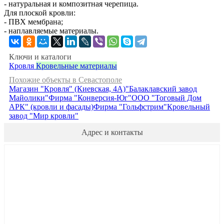
- натуральная и композитная черепица.
Для плоской кровли:
- ПВХ мембрана;
- наплавляемые материалы.
Ключи и каталоги
Кровля
Кровельные материалы
Похожие объекты в Севастополе
Магазин "Кровля" (Киевская, 4А)
"Балаклавский завод
Майолики"
Фирма "Конверсия-Юг"
ООО "Тоговый Дом
АРК" (кровли и фасады)
Фирма "Гольфстрим"
Кровельный
завод "Мир кровли"
Адрес и контакты