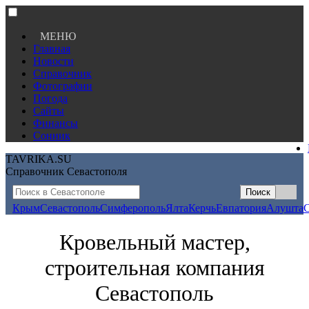
МЕНЮ
Главная
Новости
Справочник
Фотографии
Погода
Сайты
Финансы
Сонник
TAVRIKA.SU
Справочник Севастополя
Крым
Севастополь
Симферополь
Ялта
Керчь
Евпатория
Алушта
Кровельный мастер,
строительная компания
Севастополь