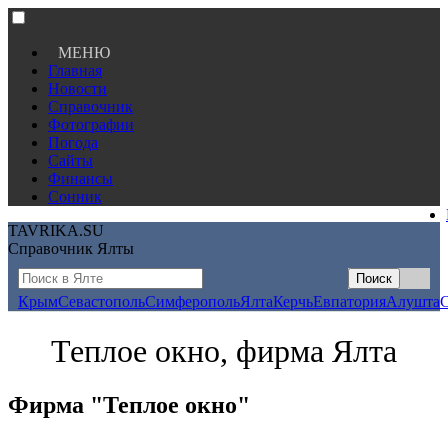
МЕНЮ
Главная
Новости
Справочник
Фотографии
Погода
Сайты
Финансы
Сонник
TAVRIKA.SU
Справочник Ялты
Крым
Севастополь
Симферополь
Ялта
Керчь
Евпатория
Алушта
Теплое окно, фирма Ялта
Фирма "Теплое окно"