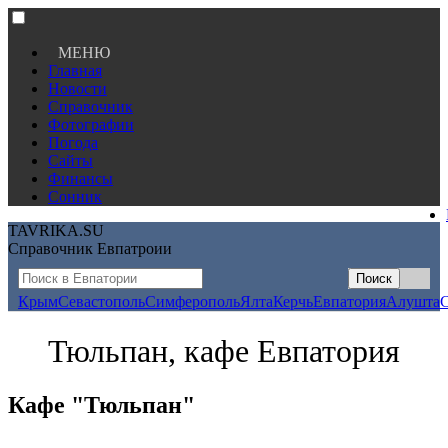
МЕНЮ
Главная
Новости
Справочник
Фотографии
Погода
Сайты
Финансы
Сонник
TAVRIKA.SU
Справочник Евпатроии
Крым
Севастополь
Симферополь
Ялта
Керчь
Евпатория
Алушта
Тюльпан, кафе Евпатория
Кафе "Тюльпан"