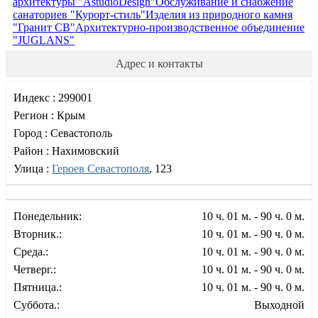
архитектуры "AstudioDesign"
Обслуживание и снабжение
санаториев "Курорт-стиль"
Изделия из природного камня
"Гранит СВ"
Архитектурно-производственное объединение
"JUGLANS"
Адрес и контакты
Индекс :
299001
Регион :
Крым
Город :
Севастополь
Район :
Нахимовский
Улица :
Героев Севастополя
, 123
Понедельник:
10 ч. 01 м. - 90 ч. 0 м.
Вторник.:
10 ч. 01 м. - 90 ч. 0 м.
Среда.:
10 ч. 01 м. - 90 ч. 0 м.
Четверг.:
10 ч. 01 м. - 90 ч. 0 м.
Пятница.:
10 ч. 01 м. - 90 ч. 0 м.
Суббота.:
Выходной