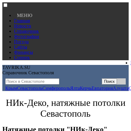
МЕНЮ
Главная
Новости
Справочник
Фотографии
Погода
Сайты
Финансы
Сонник
TAVRIKA.SU
Справочник Севастополя
Крым
Севастополь
Симферополь
Ялта
Керчь
Евпатория
Алушта
НИк-Деко, натяжные потолки
Севастополь
Натяжные потолки "НИк-Деко"