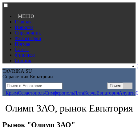
МЕНЮ
Главная
Новости
Справочник
Фотографии
Погода
Сайты
Финансы
Сонник
TAVRIKA.SU
Справочник Евпатроии
Крым
Севастополь
Симферополь
Ялта
Керчь
Евпатория
Алушта
Олимп ЗАО, рынок Евпатория
Рынок "Олимп ЗАО"