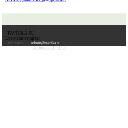
TAVRIKA.SU
Крымский портал
Контакты
admin@tavrika.su
vk.com/id271481405