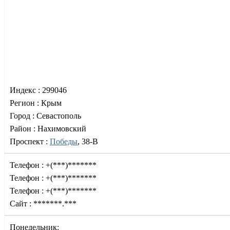
Индекс :
299046
Регион :
Крым
Город :
Севастополь
Район :
Нахимовский
Проспект :
Победы
, 38-В
Телефон :
+(***)*******
Телефон :
+(***)*******
Телефон :
+(***)*******
Сайт :
*******.***
Понедельник: