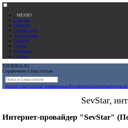
МЕНЮ
Главная
Новости
Справочник
Фотографии
Погода
Сайты
Финансы
Сонник
TAVRIKA.SU
Справочник Севастополя
Крым
Севастополь
Симферополь
Ялта
Керчь
Евпатория
Алушта
SevStar, ин
Интернет-провайдер "SevStar" (П