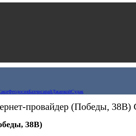
Саки
Феодосия
Бахчисарай
Джанкой
Судак
тернет-провайдер (Победы, 38В)
обеды, 38В)