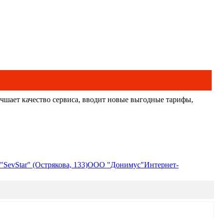
чшает качество сервиса, вводит новые выгодные тарифы,
SevStar" (Острякова, 133)
ООО "Донимус"
Интернет-