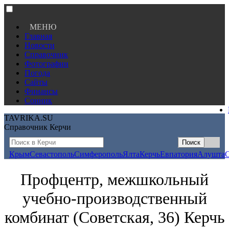
МЕНЮ
Главная
Новости
Справочник
Фотографии
Погода
Сайты
Финансы
Сонник
TAVRIKA.SU
Справочник Керчи
Крым
Севастополь
Симферополь
Ялта
Керчь
Евпатория
Алушта
Профцентр, межшкольный
учебно-производственный
комбинат (Советская, 36) Керчь