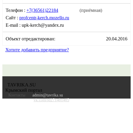
Телефон :
+7(36561)22184
(приёмная)
Сайт :
profcentr-kerch.mozello.ru
E-mail :
upk-kerch@yandex.ru
Объект отредактирован:
20.04.2016
Хотите добавить предприятие?
TAVRIKA.SU
Крымский портал
Контакты
admin@tavrika.su
vk.com/id271481405