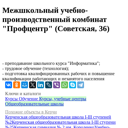
Межшкольный учебно-
производственный комбинат
"Профцентр" (Советская, 36)
- преподавание школьного курса "Информатика";
- трудовое обучение (технология);
- подготовка квалифицированных рабочих и повышение
квалификации работающих и незанятого населения
Ключи и каталоги
Курсы
Обучение
Курсы, учебные центры
Общеобразовательные школы
Похожие объекты в Керчи
Керченская общеобразовательная школа I-III ступеней
№2
Керченская общеобразовательная школа I-III ступени
№25
Керченская гимназия № 2 им. Короленко
Учебно-