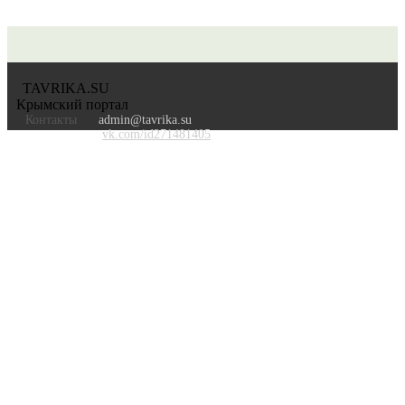
TAVRIKA.SU
Крымский портал
Контакты
admin@tavrika.su
vk.com/id271481405