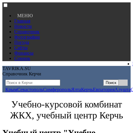
МЕНЮ
Главная
Новости
Справочник
Фотографии
Погода
Сайты
Финансы
Сонник
TAVRIKA.SU
Справочник Керчи
Крым
Севастополь
Симферополь
Ялта
Керчь
Евпатория
Алушта
Учебно-курсовой комбинат
ЖКХ, учебный центр Керчь
Учебный центр "Учебно-