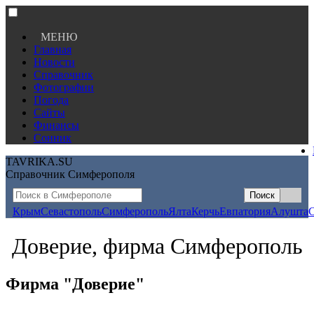
МЕНЮ
Главная
Новости
Справочник
Фотографии
Погода
Сайты
Финансы
Сонник
TAVRIKA.SU
Справочник Симферополя
Крым
Севастополь
Симферополь
Ялта
Керчь
Евпатория
Алушта
Доверие, фирма Симферополь
Фирма "Доверие"