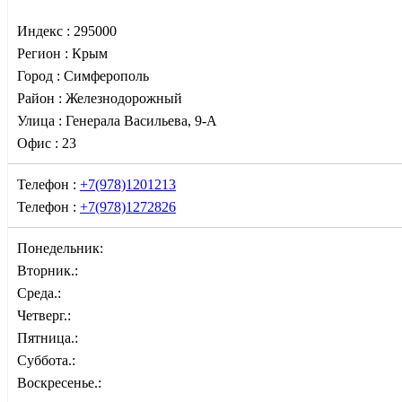
Индекс :
295000
Регион :
Крым
Город :
Симферополь
Район :
Железнодорожный
Улица :
Генерала Васильева, 9-А
Офис :
23
Телефон :
+7(978)1201213
Телефон :
+7(978)1272826
Понедельник:
Вторник.:
Среда.:
Четверг.:
Пятница.:
Суббота.:
Воскресенье.: