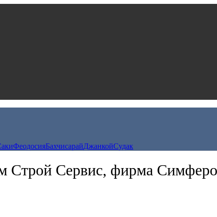
Саки
Феодосия
Бахчисарай
Джанкой
Судак
 Строй Сервис, фирма Симфер