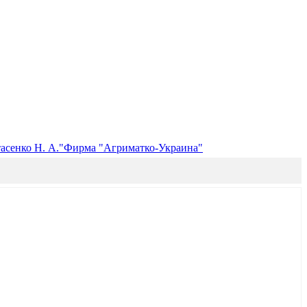
сенко Н. А."
Фирма "Агриматко-Украина"