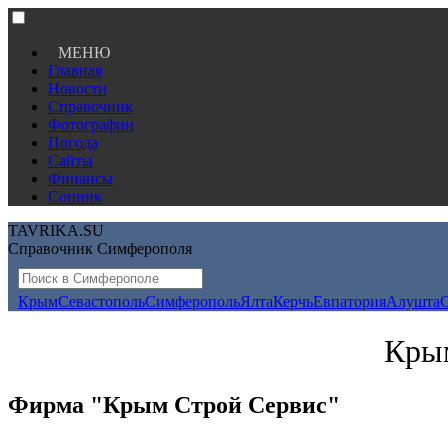
МЕНЮ
Главная
Новости
Справочник
Фотографии
Погода
Сайты
Финансы
Сонник
TAVRIKA.SU
Справочник Симферополя
Крым
Севастополь
Симферополь
Ялта
Керчь
Евпатория
Алушта
Крым
Фирма "Крым Строй Сервис"