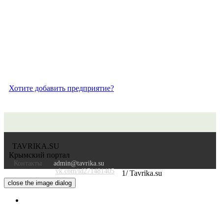
Хотите добавить предприятие?
TAVRIKA.SU
Крымский портал
Контакты
admin@tavrika.su
vk.com/id271481405
1/
Tavrika.su
close the image dialog