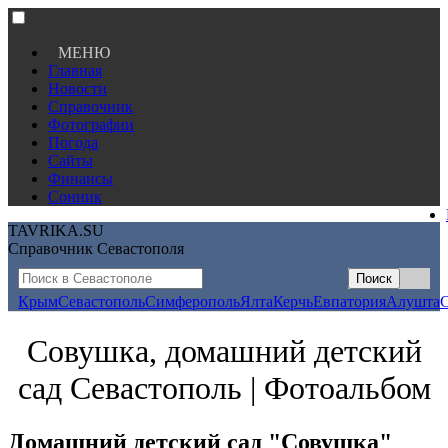
МЕНЮ
Главная
Новости
Справочник
Фотографии
Погода
Сайты
Финансы
Сонник
TAVRIKA.SU
Справочник Севастополя
Крым
Севастополь
Симферополь
Ялта
Керчь
Евпатория
Алушта
Совушка, домашний детский
сад Севастополь | Фотоальбом
Домашний детский сад "Совушка"