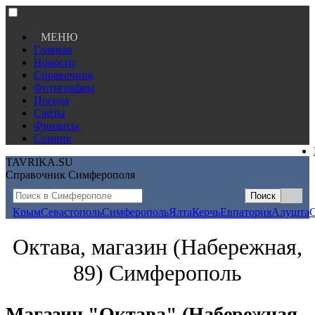
МЕНЮ
Главная
Новости
Справочник
Фотографии
Погода
Сайты
Финансы
Сонник
TAVRIKA.SU
Справочник Симферополя
Крым
Севастополь
Симферополь
Ялта
Керчь
Евпатория
Алушта
Октава, магазин (Набережная,
89) Симферополь
Магазин "Октава" (Набережная,