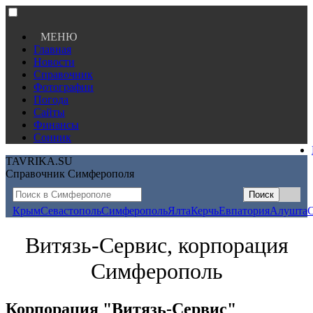
МЕНЮ
Главная
Новости
Справочник
Фотографии
Погода
Сайты
Финансы
Сонник
TAVRIKA.SU
Справочник Симферополя
Крым
Севастополь
Симферополь
Ялта
Керчь
Евпатория
Алушта
Витязь-Сервис, корпорация
Симферополь
Корпорация "Витязь-Сервис"