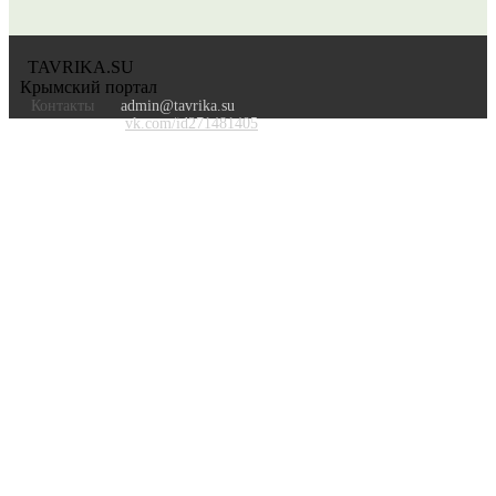
TAVRIKA.SU
Крымский портал
Контакты
admin@tavrika.su
vk.com/id271481405