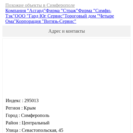
Похожие объекты в Симферополе
Компания "Асгард"
Фирма "Страж"
Фирма "Симфи-
Тэк"
ООО "Гард Юг Сервис"
Тороговый дом "Четыре
Ома"
Корпорация "Витязь-Сервис"
Адрес и контакты
Индекс :
295013
Регион :
Крым
Город :
Симферополь
Район :
Центральный
Улица :
Севастопольская, 45