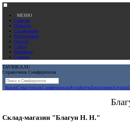
МЕНЮ
Главная
Новости
Справочник
Фотографии
Погода
Сайты
Финансы
Сонник
TAVRIKA.SU
Справочник Симферополя
Крым
Севастополь
Симферополь
Ялта
Керчь
Евпатория
Алушта
Благ
Склад-магазин "Благун Н. Н."