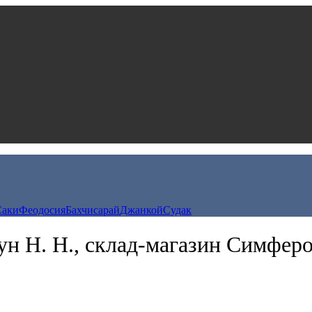
Саки
Феодосия
Бахчисарай
Джанкой
Судак
ун Н. Н., склад-магазин Симфер