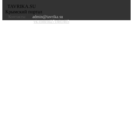
TAVRIKA.SU
Крымский портал
Контакты
admin@tavrika.su
vk.com/id271481405