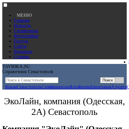
МЕНЮ
Главная
Новости
Справочник
Фотографии
Погода
Сайты
Финансы
Сонник
TAVRIKA.SU
Справочник Севастополя
Крым
Севастополь
Симферополь
Ялта
Керчь
Евпатория
Алушта
ЭкоЛайн, компания (Одесская,
2А) Севастополь
Компания "ЭкоЛайн" (Одесская,