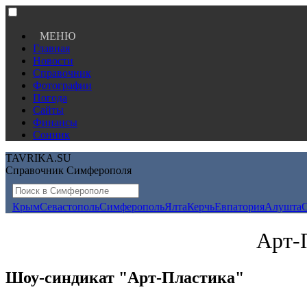
МЕНЮ
Главная
Новости
Справочник
Фотографии
Погода
Сайты
Финансы
Сонник
TAVRIKA.SU
Справочник Симферополя
Крым
Севастополь
Симферополь
Ялта
Керчь
Евпатория
Алушта
Арт-
Шоу-синдикат "Арт-Пластика"