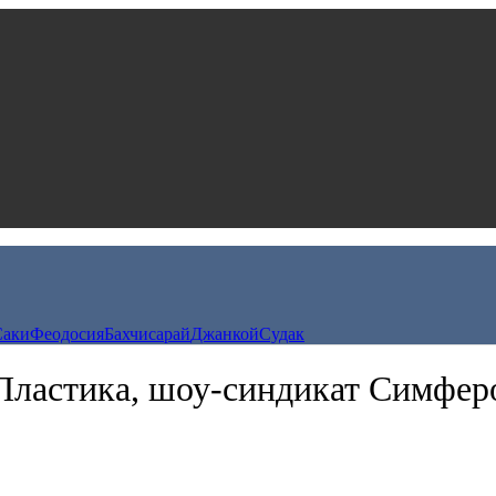
Саки
Феодосия
Бахчисарай
Джанкой
Судак
Пластика, шоу-синдикат Симфер