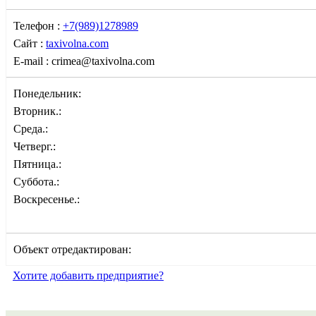
Телефон :
+7(989)1278989
Сайт :
taxivolna.com
E-mail :
crimea@taxivolna.com
Понедельник:
Вторник.:
Среда.:
Четверг.:
Пятница.:
Суббота.:
Воскресенье.:
Объект отредактирован:
Хотите добавить предприятие?