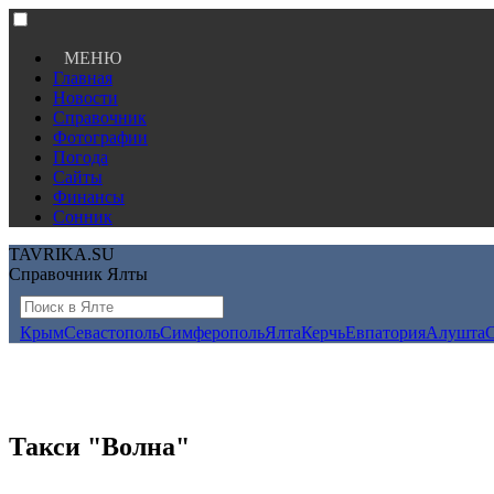
МЕНЮ
Главная
Новости
Справочник
Фотографии
Погода
Сайты
Финансы
Сонник
TAVRIKA.SU
Справочник Ялты
Крым
Севастополь
Симферополь
Ялта
Керчь
Евпатория
Алушта
Такси "Волна"