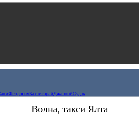
Саки
Феодосия
Бахчисарай
Джанкой
Судак
Волна, такси Ялта