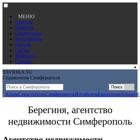
МЕНЮ
Главная
Новости
Справочник
Фотографии
Погода
Сайты
Финансы
Сонник
TAVRIKA.SU
Справочник Симферополя
Крым
Севастополь
Симферополь
Ялта
Керчь
Евпатория
Алушта
Берегиня, агентство
недвижимости Симферополь
Агентство недвижимости