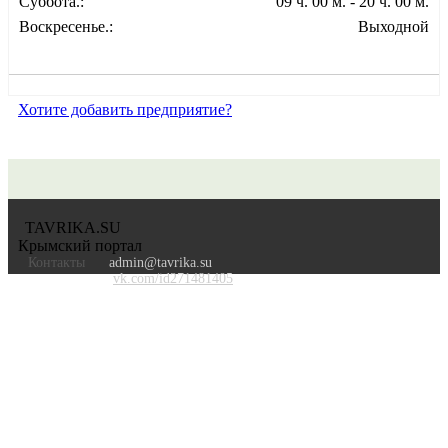
Суббота.:
09 ч. 00 м. - 20 ч. 00 м.
Воскресенье.:
Выходной
Хотите добавить предприятие?
TAVRIKA.SU
Крымский портал
Контакты
admin@tavrika.su
vk.com/id271481405