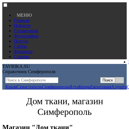
МЕНЮ
Главная
Новости
Справочник
Фотографии
Погода
Сайты
Финансы
Сонник
TAVRIKA.SU
Справочник Симферополя
Крым
Севастополь
Симферополь
Ялта
Керчь
Евпатория
Алушта
Дом ткани, магазин
Симферополь
Магазин "Дом ткани"