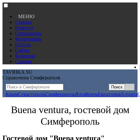
МЕНЮ
Главная
Новости
Справочник
Фотографии
Погода
Сайты
Финансы
Сонник
TAVRIKA.SU
Справочник Симферополя
Крым
Севастополь
Симферополь
Ялта
Керчь
Евпатория
Алушта
Buena ventura, гостевой дом
Симферополь
Гостевой дом "Buena ventura"