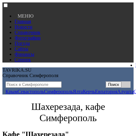
МЕНЮ
Главная
Новости
Справочник
Фотографии
Погода
Сайты
Финансы
Сонник
TAVRIKA.SU
Справочник Симферополя
Крым
Севастополь
Симферополь
Ялта
Керчь
Евпатория
Алушта
Шахерезада, кафе
Симферополь
Кафе "Шахерезада"