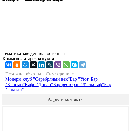
Тематика заведения: восточная.
Крымско-татарская кухня
Похожие объекты в Симферополе
Модерн-клуб "Серебряный век"
Бар "Уют"
Бар
"Каштан"
Кафе "Диван"
Бар-ресторан "Фальстаф"
Бар
"Платан"
Адрес и контакты