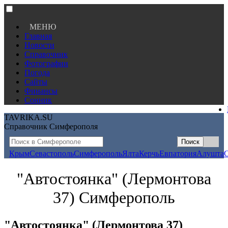
МЕНЮ
Главная
Новости
Справочник
Фотографии
Погода
Сайты
Финансы
Сонник
TAVRIKA.SU
Справочник Симферополя
Крым
Севастополь
Симферополь
Ялта
Керчь
Евпатория
Алушта
"Автостоянка" (Лермонтова
37) Симферополь
"Автостоянка" (Лермонтова 37)