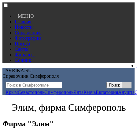
МЕНЮ
Главная
Новости
Справочник
Фотографии
Погода
Сайты
Финансы
Сонник
TAVRIKA.SU
Справочник Симферополя
Крым
Севастополь
Симферополь
Ялта
Керчь
Евпатория
Алушта
Элим, фирма Симферополь
Фирма "Элим"