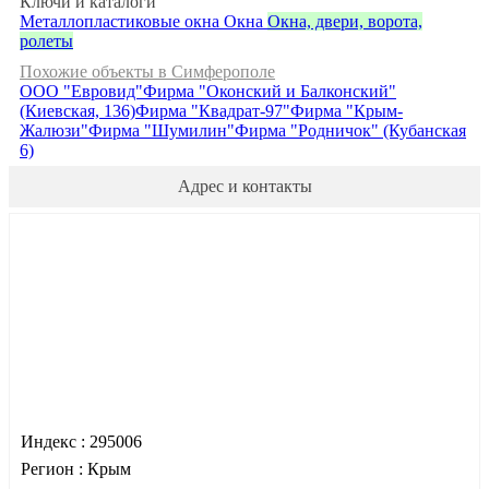
Ключи и каталоги
Металлопластиковые окна
Окна
Окна, двери, ворота,
ролеты
Похожие объекты в Симферополе
ООО "Евровид"
Фирма "Оконский и Балконский"
(Киевская, 136)
Фирма "Квадрат-97"
Фирма "Крым-
Жалюзи"
Фирма "Шумилин"
Фирма "Родничок" (Кубанская
6)
Адрес и контакты
Индекс :
295006
Регион :
Крым