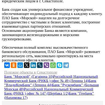
юридическим лицом в г. Севастополе.
Банк создан как универсальное финансовое учреждение,
обеспечивающее индивидуальный подход к каждому клиенту.
ПАО Банк «Морской» нацелен на долгосрочное
сотрудничество с частными и бизнес клиентами, построение
взаимовыгодных партнерских отношений.
Основными акционерами Банка являются компании,
занимающиеся железнодорожными и морскими
грузоперевозками.
Обеспечивая полный комплекс высококачественного
банковского обслуживания, ПАО Банк «Морской» развивает
региональную сеть, максимально ориентируясь на места
расположения офисов клиентов.
Похожие объекты в Севастополе
Банк "Морской" (Гагарина 10)
Российский Национальный
Коммерческий Банк (РНКБ ) офис № 49 (Ленина 14)
Банк
"ВладиКомБанк" (Ленина 44)
Банк "Рускомбанк" (Большая
Морская 48)
Российский Национальный Коммерческий
Банк (РНКБ ) офис № 147 (Щербака 1/2)
Банк "Генбанк"
(Нахимова 17)