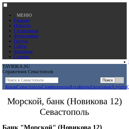
МЕНЮ
Главная
Новости
Справочник
Фотографии
Погода
Сайты
Финансы
Сонник
TAVRIKA.SU
Справочник Севастополя
Крым
Севастополь
Симферополь
Ялта
Керчь
Евпатория
Алушта
Морской, банк (Новикова 12)
Севастополь
Банк "Морской" (Новикова 12)