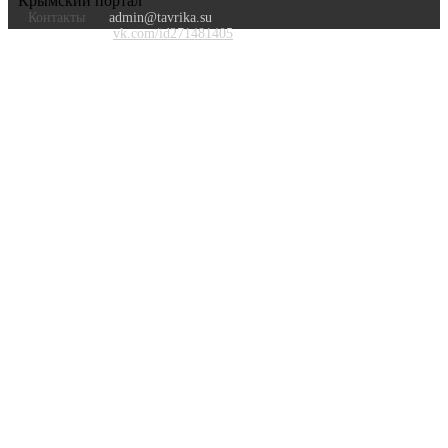
Крымский портал
Контакты
admin@tavrika.su
vk.com/id271481405