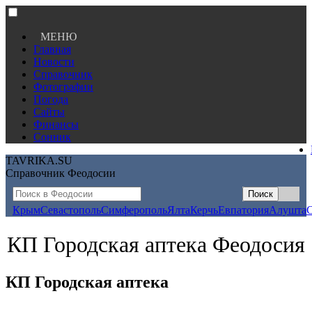
МЕНЮ
Главная
Новости
Справочник
Фотографии
Погода
Сайты
Финансы
Сонник
TAVRIKA.SU
Справочник Феодосии
Крым
Севастополь
Симферополь
Ялта
Керчь
Евпатория
Алушта
КП Городская аптека Феодосия
КП Городская аптека