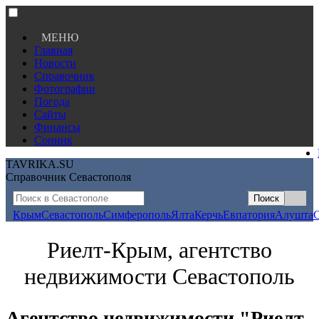
МЕНЮ
Главная
Новости
Справочник
Фотографии
Погода
Сайты
Финансы
Сонник
TAVRIKA.SU
Справочник Севастополя
Крым
Севастополь
Симферополь
Ялта
Керчь
Евпатория
Алушта
Риелт-Крым, агентство
недвижимости Севастополь
Агентство недвижимости "Риелт-