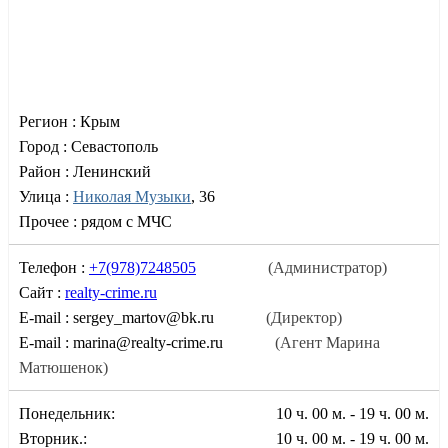
Регион :
Крым
Город :
Севастополь
Район :
Ленинский
Улица :
Николая Музыки
, 36
Прочее :
рядом с МЧС
Телефон :
+7(978)7248505
(Администратор)
Сайт :
realty-crime.ru
E-mail :
sergey_martov@bk.ru
(Директор)
E-mail :
marina@realty-crime.ru
(Агент Марина
Матюшенок)
Понедельник:
10 ч. 00 м. - 19 ч. 00 м.
Вторник.:
10 ч. 00 м. - 19 ч. 00 м.