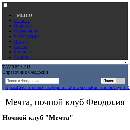
МЕНЮ
Главная
Новости
Справочник
Фотографии
Погода
Сайты
Финансы
Сонник
TAVRIKA.SU
Справочник Феодосии
Крым
Севастополь
Симферополь
Ялта
Керчь
Евпатория
Алушта
Мечта, ночной клуб Феодосия
Ночной клуб "Мечта"