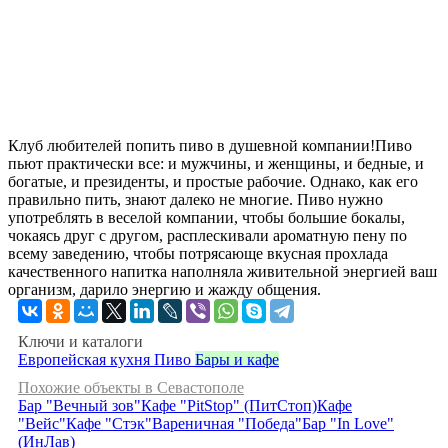
Клуб любителей попить пиво в душевной компании!Пиво
пьют практически все: и мужчины, и женщины, и бедные, и
богатые, и президенты, и простые рабочие. Однако, как его
правильно пить, знают далеко не многие. Пиво нужно
употреблять в веселой компании, чтобы большие бокалы,
чокаясь друг с другом, расплескивали ароматную пену по
всему заведению, чтобы потрясающе вкусная прохлада
качественного напитка наполняла живительной энергией ваш
организм, дарило энергию и жажду общения.
Ключи и каталоги
Европейская кухня
Пиво
Бары и кафе
Похожие объекты в Севастополе
Бар "Вечный зов"
Кафе "PitStop" (ПитСтоп)
Кафе
"Вейс"
Кафе "Стэк"
Вареничная "Победа"
Бар "In Love"
(ИнЛав)