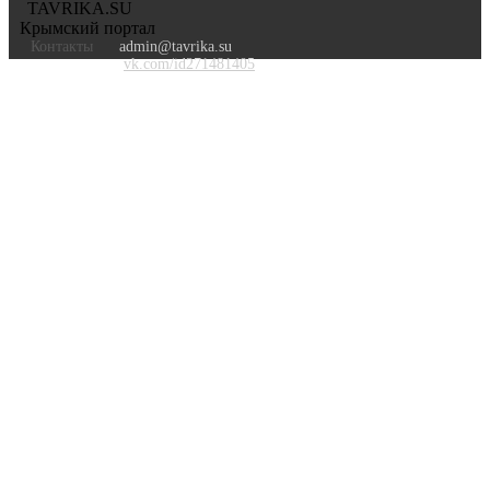
TAVRIKA.SU
Крымский портал
Контакты
admin@tavrika.su
vk.com/id271481405