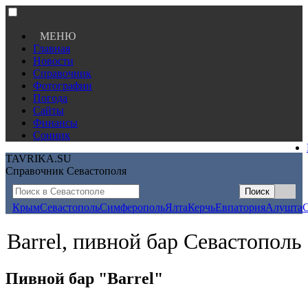
МЕНЮ
Главная
Новости
Справочник
Фотографии
Погода
Сайты
Финансы
Сонник
TAVRIKA.SU
Справочник Севастополя
Крым
Севастополь
Симферополь
Ялта
Керчь
Евпатория
Алушта
Barrel, пивной бар Севастополь
Пивной бар "Barrel"