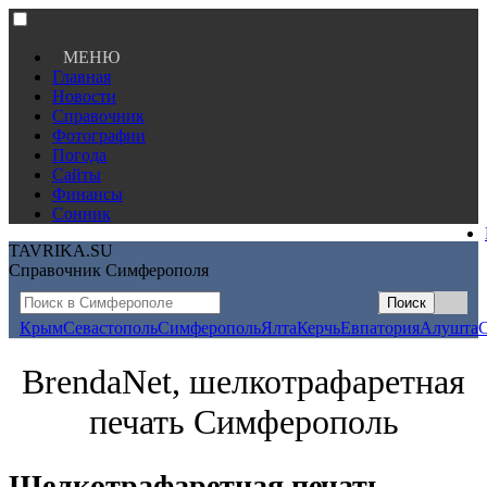
МЕНЮ
Главная
Новости
Справочник
Фотографии
Погода
Сайты
Финансы
Сонник
TAVRIKA.SU
Справочник Симферополя
Крым
Севастополь
Симферополь
Ялта
Керчь
Евпатория
Алушта
BrendaNet, шелкотрафаретная
печать Симферополь
Шелкотрафаретная печать