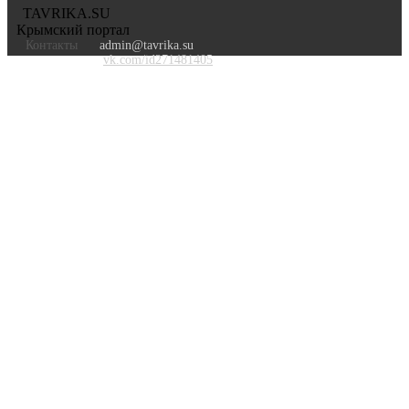
TAVRIKA.SU
Крымский портал
Контакты
admin@tavrika.su
vk.com/id271481405