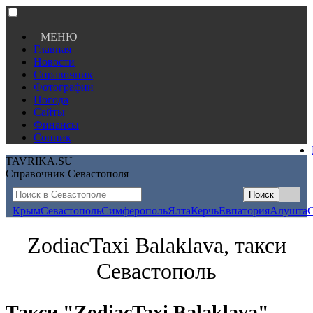
МЕНЮ
Главная
Новости
Справочник
Фотографии
Погода
Сайты
Финансы
Сонник
TAVRIKA.SU
Справочник Севастополя
Крым
Севастополь
Симферополь
Ялта
Керчь
Евпатория
Алушта
ZodiacTaxi Balaklava, такси
Севастополь
Такси "ZodiacTaxi Balaklava"