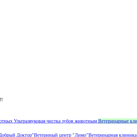
!!
вотных
Ультразвуковая чистка зубов животным
Ветеринарные кл
Добрый Доктор"
Ветериный центр "Лимо"
Ветеринарная клиника