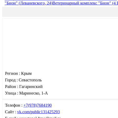
"Бион" (Леваневского, 24)
Ветеринарный комплекс "Бион" (4 Б
Регион :
Крым
Город :
Севастополь
Район :
Гагаринский
Улица :
Маринеско, 1-А
Телефон :
+7(978)7684190
Сайт :
vk.com/public131425293