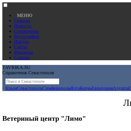
МЕНЮ
Главная
Новости
Справочник
Фотографии
Погода
Сайты
Финансы
Сонник
TAVRIKA.SU
Справочник Севастополя
Крым
Севастополь
Симферополь
Ялта
Керчь
Евпатория
Алушта
Л
Ветериный центр "Лимо"