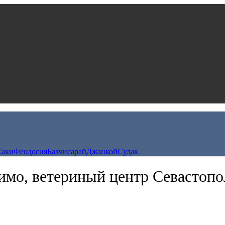
Саки
Феодосия
Бахчисарай
Джанкой
Судак
имо, ветериный центр Севастопо