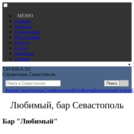
МЕНЮ
Главная
Новости
Справочник
Фотографии
Погода
Сайты
Финансы
Сонник
TAVRIKA.SU
Справочник Севастополя
Крым
Севастополь
Симферополь
Ялта
Керчь
Евпатория
Алушта
Любимый, бар Севастополь
Бар "Любимый"