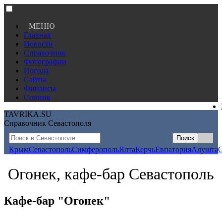
МЕНЮ
Главная
Новости
Справочник
Фотографии
Погода
Сайты
Финансы
Сонник
TAVRIKA.SU
Справочник Севастополя
Крым
Севастополь
Симферополь
Ялта
Керчь
Евпатория
Алушта
Огонек, кафе-бар Севастополь
Кафе-бар "Огонек"