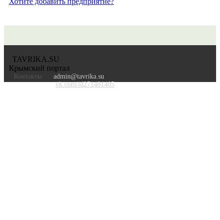
Хотите добавить предприятие?
TAVRIKA.SU
Крымский портал
Контакты
admin@tavrika.su
vk.com/id271481405