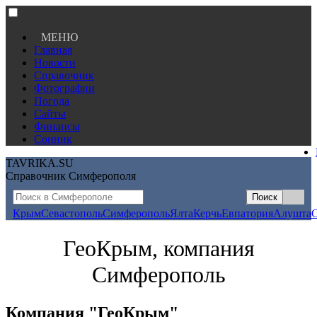
МЕНЮ
Главная
Новости
Справочник
Фотографии
Погода
Сайты
Финансы
Сонник
TAVRIKA.SU
Справочник Симферополя
Крым
Севастополь
Симферополь
Ялта
Керчь
Евпатория
Алушта
ГеоКрым, компания
Симферополь
Компания "ГеоКрым"