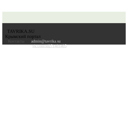
TAVRIKA.SU
Крымский портал
Контакты
admin@tavrika.su
vk.com/id271481405