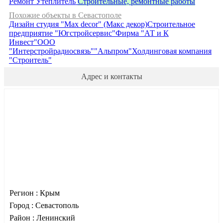
Ремонт
Утеплитель
Строительные, ремонтные работы
Похожие объекты в Севастополе
Дизайн студия "Max decor" (Макс декор)
Строительное
предприятие "Югстройсервис"
Фирма "АТ и К
Инвест"
ООО
"Интерстройрадиосвязь"
"Альпром"
Холдинговая компания
"Строитель"
Адрес и контакты
Регион :
Крым
Город :
Севастополь
Район :
Ленинский