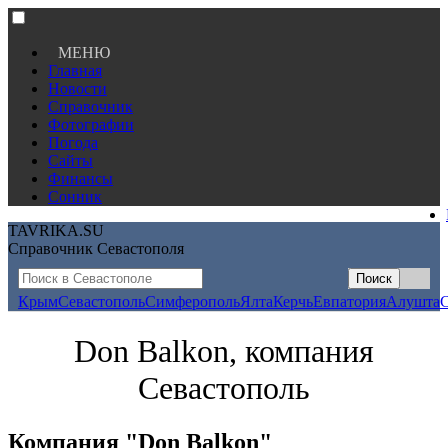
МЕНЮ
Главная
Новости
Справочник
Фотографии
Погода
Сайты
Финансы
Сонник
TAVRIKA.SU
Справочник Севастополя
Крым
Севастополь
Симферополь
Ялта
Керчь
Евпатория
Алушта
Don Balkon, компания
Севастополь
Компания "Don Balkon"