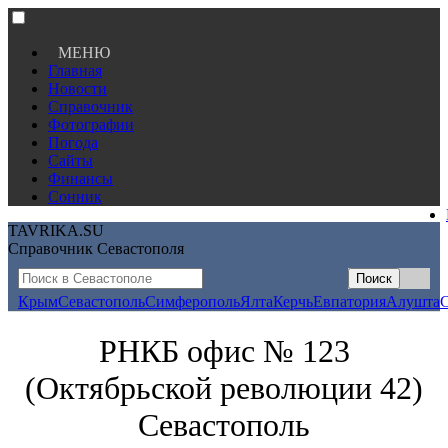
МЕНЮ
Главная
Новости
Справочник
Фотографии
Погода
Сайты
Финансы
Сонник
TAVRIKA.SU
Справочник Севастополя
Крым
Севастополь
Симферополь
Ялта
Керчь
Евпатория
Алушта
РНКБ офис № 123
(Октябрьской революции 42)
Севастополь