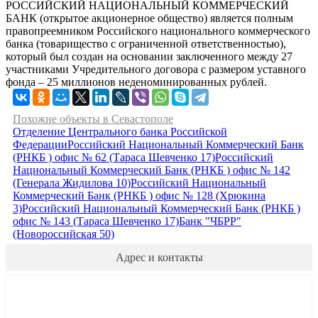
РОССИЙСКИЙ НАЦИОНАЛЬНЫЙ КОММЕРЧЕСКИЙ
БАНК (открытое акционерное общество) является полным
правопреемником Российского национального коммерческого
банка (товарищество с ограниченной ответственностью),
который был создан на основании заключенного между 27
участниками Учредительного договора с размером уставного
фонда – 25 миллионов неденоминированных рублей.
Похожие объекты в Севастополе
Отделение Центрального банка Российской
Федерации
Российский Национальный Коммерческий Банк
(РНКБ ) офис № 62 (Тараса Шевченко 17)
Российский
Национальный Коммерческий Банк (РНКБ ) офис № 142
(Генерала Жидилова 10)
Российский Национальный
Коммерческий Банк (РНКБ ) офис № 128 (Хрюкина
3)
Российский Национальный Коммерческий Банк (РНКБ )
офис № 143 (Тараса Шевченко 17)
Банк "ЧБРР"
(Новороссийская 50)
Адрес и контакты