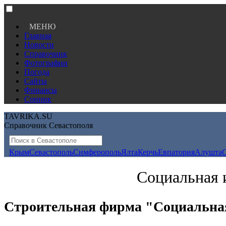
МЕНЮ
Главная
Новости
Справочник
Фотографии
Погода
Сайты
Финансы
Сонник
TAVRIKA.SU
Справочник Севастополя
Крым
Севастополь
Симферополь
Ялта
Керчь
Евпатория
Алушта
Социальная 
Строительная фирма "Социальна