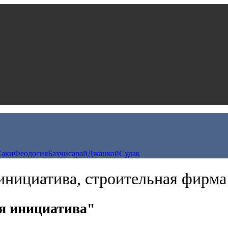
Саки
Феодосия
Бахчисарай
Джанкой
Судак
инициатива, строительная фирма
я инициатива"