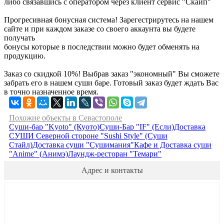
либо связавшись с оператором через клиент сервис "Скайп"
Прогресивная бонусная система! Зарегестрирутесь на нашем
сайте и при каждом заказе со своего аккаунта вы будете
получать
бонусы которые в последствии можно будет обменять на
продукцию.
Заказ со скидкой 10%! Выбрав заказ "экономный" Вы сможете
забрать его в нашем суши баре. Готовый заказ будет ждать Вас
в точно назначенное время.
Похожие объекты в Севастополе
Суши-бар "Kyoto" (Куото)
Суши-Бар "IF" (Если)
Доставка
СУШИ Северной стороне "Sushi Style" (Суши
Стайл)
Доставка суши "Сушимания"
Кафе и Доставка суши
"Anime" (Анимэ)
Лаундж-ресторан "Темари"
Адрес и контакты