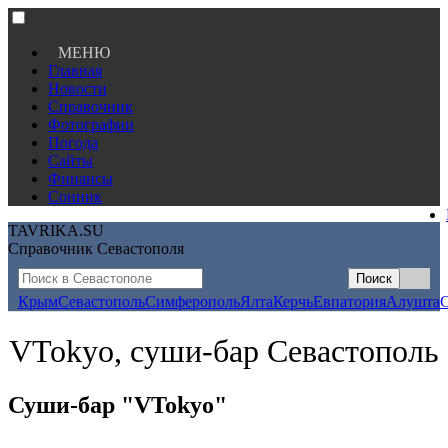
МЕНЮ
Главная
Новости
Справочник
Фотографии
Погода
Сайты
Финансы
Сонник
TAVRIKA.SU
Справочник Севастополя
Крым
Севастополь
Симферополь
Ялта
Керчь
Евпатория
Алушта
VTokyo, суши-бар Севастополь
Суши-бар "VTokyo"