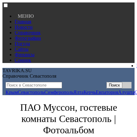
МЕНЮ
Главная
Новости
Справочник
Фотографии
Погода
Сайты
Финансы
Сонник
TAVRIKA.SU
Справочник Севастополя
Крым
Севастополь
Симферополь
Ялта
Керчь
Евпатория
Алушта
ПАО Муссон, гостевые
комнаты Севастополь |
Фотоальбом