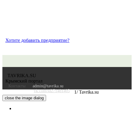
Хотите добавить предприятие?
TAVRIKA.SU
Крымский портал
Контакты
admin@tavrika.su
vk.com/id271481405
1/
Tavrika.su
close the image dialog