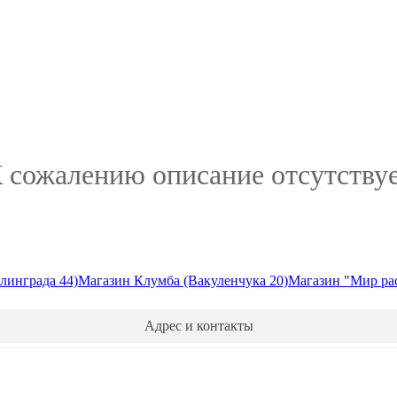
 сожалению описание отсутству
линграда 44)
Магазин Клумба (Вакуленчука 20)
Магазин "Мир ра
Адрес и контакты