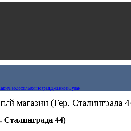
Саки
Феодосия
Бахчисарай
Джанкой
Судак
ный магазин (Гер. Сталинграда 4
 Сталинграда 44)