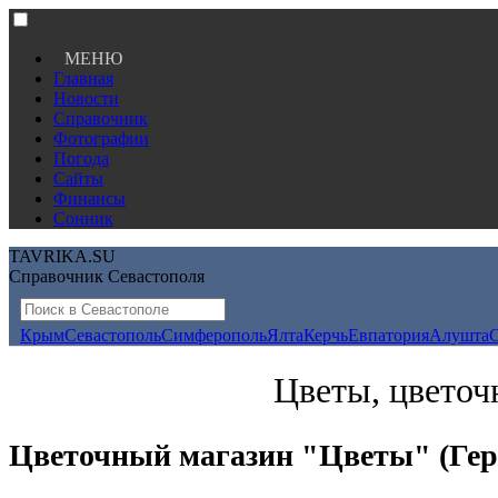
МЕНЮ
Главная
Новости
Справочник
Фотографии
Погода
Сайты
Финансы
Сонник
TAVRIKA.SU
Справочник Севастополя
Крым
Севастополь
Симферополь
Ялта
Керчь
Евпатория
Алушта
Цветы, цветоч
Цветочный магазин "Цветы" (Гер.