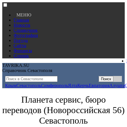
МЕНЮ
Главная
Новости
Справочник
Фотографии
Погода
Сайты
Финансы
Сонник
TAVRIKA.SU
Справочник Севастополя
Крым
Севастополь
Симферополь
Ялта
Керчь
Евпатория
Алушта
Планета сервис, бюро
переводов (Новороссийская 56)
Севастополь