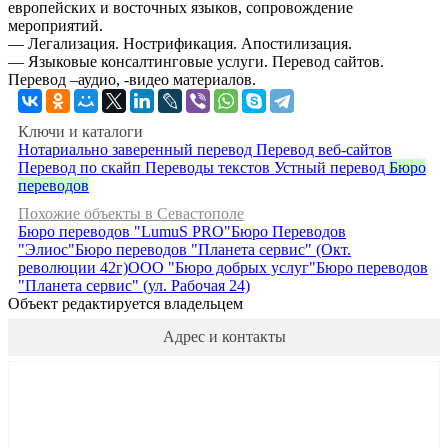
европейских и восточных языков, сопровождение
мероприятий.
— Легализация. Нострификация. Апостилизация.
— Языковые консалтинговые услуги. Перевод сайтов.
Перевод –аудио, -видео материалов.
Ключи и каталоги
Нотариально заверенный перевод
Перевод веб-сайтов
Перевод по скайп
Переводы текстов
Устный перевод
Бюро
переводов
Похожие объекты в Севастополе
Бюро переводов "LumuS PRO"
Бюро Переводов
"Элиос"
Бюро переводов "Планета сервис" (Окт.
революции 42г)
ООО "Бюро добрых услуг"
Бюро переводов
"Планета сервис" (ул. Рабочая 24)
Объект редактируется владельцем
Адрес и контакты