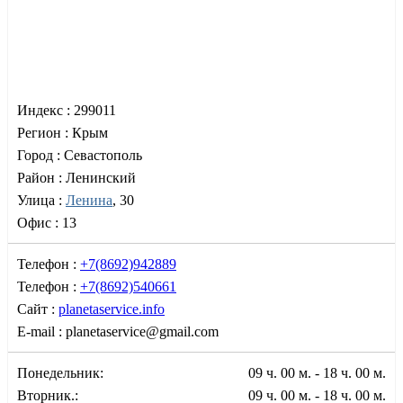
Индекс :
299011
Регион :
Крым
Город :
Севастополь
Район :
Ленинский
Улица :
Ленина
, 30
Офис :
13
Телефон :
+7(8692)942889
Телефон :
+7(8692)540661
Сайт :
planetaservice.info
E-mail :
planetaservice@gmail.com
Понедельник:
09 ч. 00 м. - 18 ч. 00 м.
Вторник.:
09 ч. 00 м. - 18 ч. 00 м.