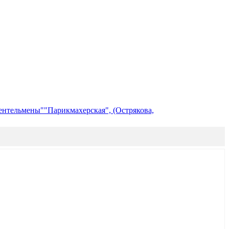
ентельмены"
"Парикмахерская", (Острякова,