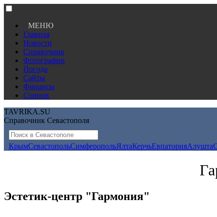
МЕНЮ
Главная
Новости
Справочник
Фотографии
Погода
Сайты
Финансы
Сонник
TAVRIKA.SU
Справочник Севастополя
Крым
Севастополь
Симферополь
Ялта
Керчь
Евпатория
Алушта
Га
Эстетик-центр "Гармония"