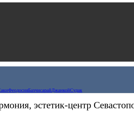
Саки
Феодосия
Бахчисарай
Джанкой
Судак
рмония, эстетик-центр Севастоп