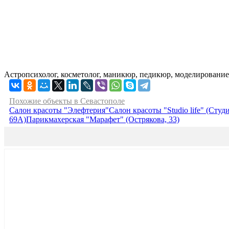
Астропсихолог, косметолог, маникюр, педикюр, моделирован
Похожие объекты в Севастополе
Салон красоты "Элефтерия"
Салон красоты "Studio life" (Студ
69А)
Парикмахерская "Марафет" (Острякова, 33)