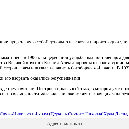
ание представляло собой довольно высокое и широкое однокупол
ятников в 1906 г. на церковной усадьбе был построен дом для 
тва Великой княгини Ксении Александровны (сегодня здание за
й стороны, чем и вызвал ненависть богоборческой власти. В 1
и его взорвать оказались безуспешными.
ождением святыни. Построен цокольный этаж, в котором уже про
 и, по возможности материально, окормляет находящихся на лече
Свято-Никольский храм (Церковь Святого Николая)
Храм Двенад
Адрес и контакты