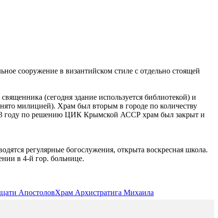
ьное сооружение в византийском стиле с отдельно стоящей
священника (сегодня здание используется библиотекой) и
нято милицией). Храм был вторым в городе по количеству
933 году по решению ЦИК Крымской АССР храм был закрыт и
водятся регулярные богослужения, открыта воскресная школа.
нии в 4-й гор. больнице.
цати Апостолов
Храм Архистратига Михаила