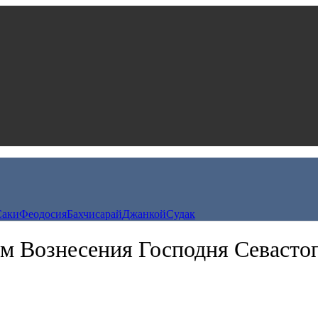
Саки
Феодосия
Бахчисарай
Джанкой
Судак
м Вознесения Господня Севасто