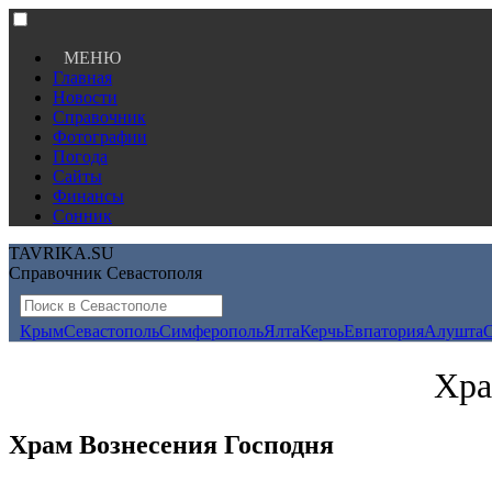
МЕНЮ
Главная
Новости
Справочник
Фотографии
Погода
Сайты
Финансы
Сонник
TAVRIKA.SU
Справочник Севастополя
Крым
Севастополь
Симферополь
Ялта
Керчь
Евпатория
Алушта
Хра
Храм Вознесения Господня