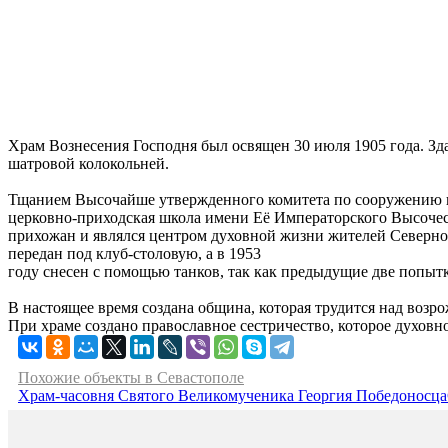
Храм Вознесения Господня был освящен 30 июля 1905 года. Зд
шатровой колокольней.
Тщанием Высочайше утвержденного комитета по сооружению пам
церковно-приходская школа имени Её Императорского Высочес
прихожан и являлся центром духовной жизни жителей Северно
передан под клуб-столовую, а в 1953
году снесен с помощью танков, так как предыдущие две попытк
В настоящее время создана община, которая трудится над возр
При храме создано православное сестричество, которое духовно
Похожие объекты в Севастополе
Храм-часовня Святого Великомученика Георгия Победоносца