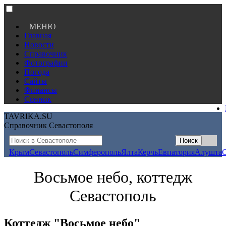
МЕНЮ
Главная
Новости
Справочник
Фотографии
Погода
Сайты
Финансы
Сонник
TAVRIKA.SU
Справочник Севастополя
Крым
Севастополь
Симферополь
Ялта
Керчь
Евпатория
Алушта
Восьмое небо, коттедж
Севастополь
Коттедж "Восьмое небо"