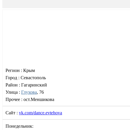
Регион :
Крым
Город :
Севастополь
Район :
Гагаринский
Улица :
Глухова
, 76
Прочее :
ост.Меншикова
Сайт :
vk.com/dance.evtehova
Понедельник: