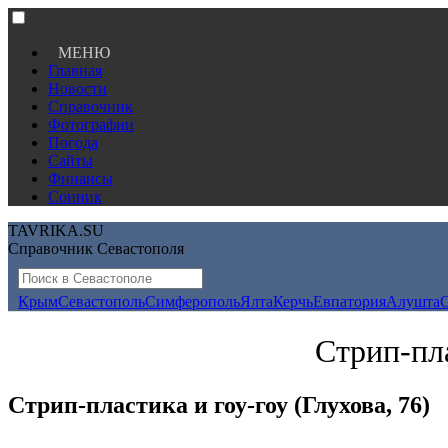
МЕНЮ
Главная
Новости
Справочник
Фотографии
Погода
Сайты
Финансы
Сонник
TAVRIKA.SU
Справочник Севастополя
Крым
Севастополь
Симферополь
Ялта
Керчь
Евпатория
Алушта
Стрип-пла
Стрип-пластика и гоу-гоу (Глухова, 76)