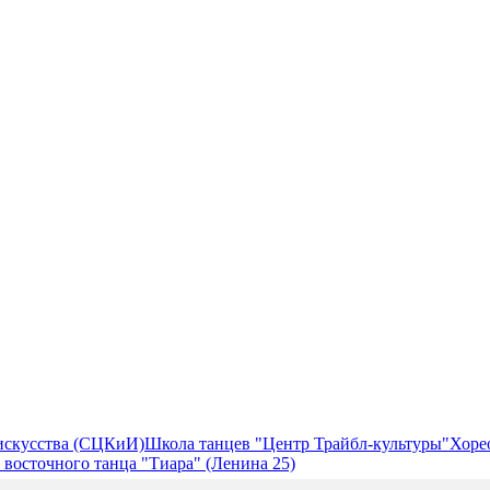
 искусства (СЦКиИ)
Школа танцев "Центр Трайбл-культуры"
Хоре
восточного танца "Тиара" (Ленина 25)