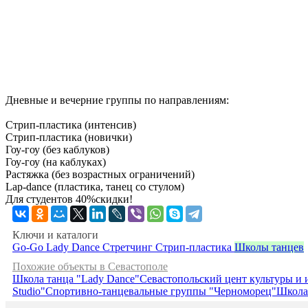
Дневные и вечерние группы по направлениям:
Стрип-пластика (интенсив)
Стрип-пластика (новички)
Гоу-гоу (без каблуков)
Гоу-гоу (на каблуках)
Растяжка (без возрастных ограничений)
Lap-dance (пластика, танец со стулом)
Для студентов 40%скидки!
Ключи и каталоги
Go-Go
Lady Dance
Стретчинг
Стрип-пластика
Школы танцев
Похожие объекты в Севастополе
Школа танца "Lady Dance"
Севастопольский цент культуры и
Studio"
Спортивно-танцевальные группы "Черноморец"
Школа 