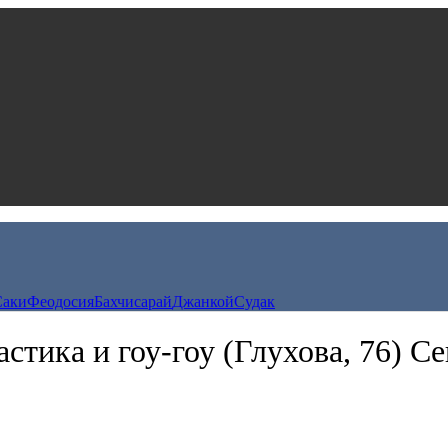
Саки
Феодосия
Бахчисарай
Джанкой
Судак
стика и гоу-гоу (Глухова, 76) С