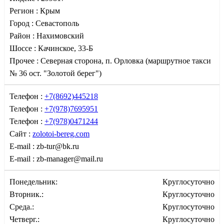
Регион :
Крым
Город :
Севастополь
Район :
Нахимовский
Шоссе :
Качинское, 33-Б
Прочее :
Северная сторона, п. Орловка (маршрутное такси
№ 36 ост. "Золотой берег")
Телефон :
+7(8692)445218
Телефон :
+7(978)7695951
Телефон :
+7(978)0471244
Сайт :
zolotoi-bereg.com
E-mail :
zb-tur@bk.ru
E-mail :
zb-manager@mail.ru
Понедельник:
Круглосуточно
Вторник.:
Круглосуточно
Среда.:
Круглосуточно
Четверг.:
Круглосуточно