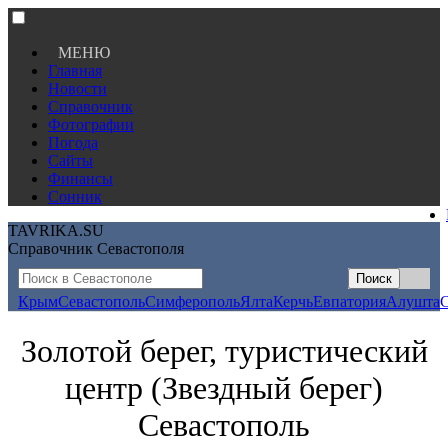
МЕНЮ
Главная
Новости
Справочник
Фотографии
Погода
Сайты
Финансы
Сонник
TAVRIKA.SU
Справочник Севастополя
Крым
Севастополь
Симферополь
Ялта
Керчь
Евпатория
Алушта
Золотой берег, туристический
центр (Звездный берег)
Севастополь