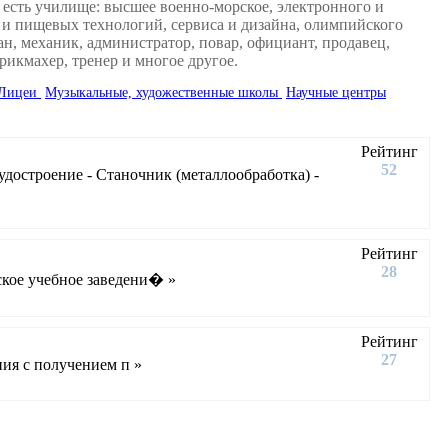
есть училище: высшее военно-морское, электронного и
 и пищевых технологий, сервиса и дизайна, олимпийского
н, механик, администратор, повар, официант, продавец,
рикмахер, тренер и многое другое.
Лицеи
Музыкальные, художественные школы
Научные центры
Рейтинг
52
достроение - Станочник (металлообработка) -
Рейтинг
28
кое учебное заведени� »
Рейтинг
27
ия с получением п »