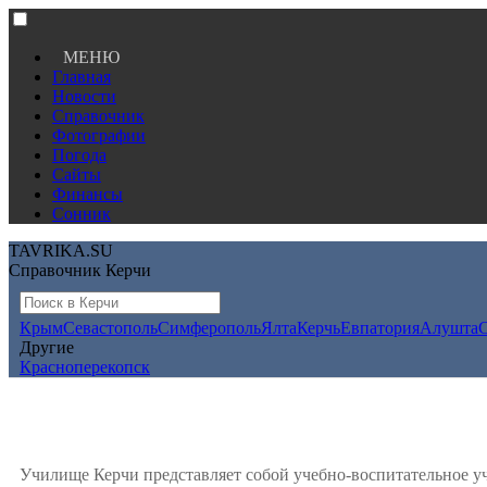
МЕНЮ
Главная
Новости
Справочник
Фотографии
Погода
Сайты
Финансы
Сонник
TAVRIKA.SU
Справочник Керчи
Крым
Севастополь
Симферополь
Ялта
Керчь
Евпатория
Алушта
Другие
Красноперекопск
Училище Керчи представляет собой учебно-воспитательное 