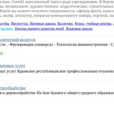
ысшие. Gorod1 наполненный такого рода учреждениями. В Керчи 
а, музыкальное, художественное, педагогическое, строительных
 Керчи вы можете получить специальности: офицер флота, капита
, маляр, штукатур, оператор компьютерного набора, портной, па
 клубы
Институты
Интернат школы
Колледжи
Курсы, учебные центры
Училище
Центры раннего развития детей
Языковые школы
хнический колледж
ти: - Фрезеровщик-универсал - Технология машиностроения - Су
55
ытовых услуг
ых услуг Крымское республиканское профессионально-техничес
евообработки
и деревообработки На базе базового общего среднего образован