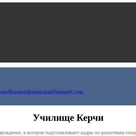
Саки
Феодосия
Бахчисарай
Джанкой
Судак
Училище Керчи
учреждение, в котором подготавливают кадры по различным спе