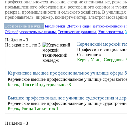
профессионально-технические, средние специальные, реже в
промышленного оборудования, ресторанного сервиса и туризм
резерва, промышленности и сельского хозяйства. В училищах
преподаватель, дирижёр, концертмейстер, электрогазосварщик
Образование и наука :
Библиотеки
Детские сады
Детско-юношеские
Общеобразовательные школы
Технические училиша
Университеты
Найдено - 3
Керченский морской те
На экране с 1 по 3
Профессии и специальнос
Сварочное »
Керчь, Улица Свердлова 
Керченское высшее профессиональное училище сферы б
Керченское высшее профессиональное училище сферы бытов
Керчь, Шоссе Индустриальное 8
Высшее профессиональное училище судостроения и дер
Керченское высшее профессиональное училище судостроения 
Керчь, Улица Танкистов 1
Найдено - 3